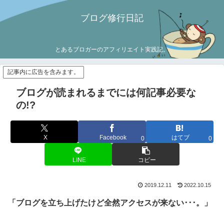
ブログ修行日記
とあるブロガーのアフィリエイト実践記。
記事内に広告を含みます。
ブログが読まれるまでには何記事必要な
の!?
X
Facebook
はてブ
0
0
LINE
コピー
2019.12.11
2022.10.15
「ブログを立ち上げたけど全然アクセスが来ない･･･。」