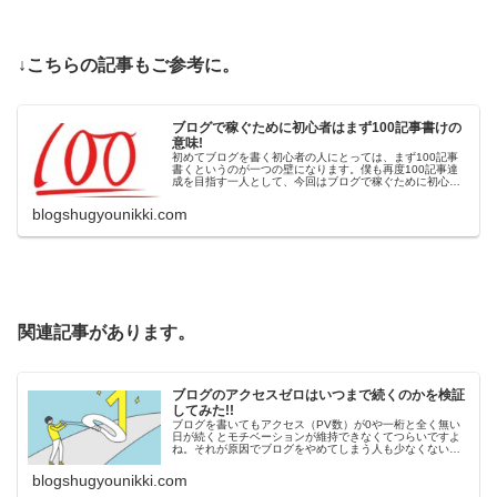
↓こちらの記事もご参考に。
ブログで稼ぐために初心者はまず100記事書けの
意味!
初めてブログを書く初心者の人にとっては、まず100記事
書くというのが一つの壁になります。僕も再度100記事達
成を目指す一人として、今回はブログで稼ぐために初心者
はまず記事を100記事書くということについてあらためて
考えていきたいと思います。
blogshugyounikki.com
関連記事があります。
ブログのアクセスゼロはいつまで続くのかを検証
してみた!!
ブログを書いてもアクセス（PV数）が0や一桁と全く無い
日が続くとモチベーションが維持できなくてつらいですよ
ね。それが原因でブログをやめてしまう人も少なくないの
で、せめて目安や参考となる指標だけでも持っておくこと
をおすすめします。
blogshugyounikki.com