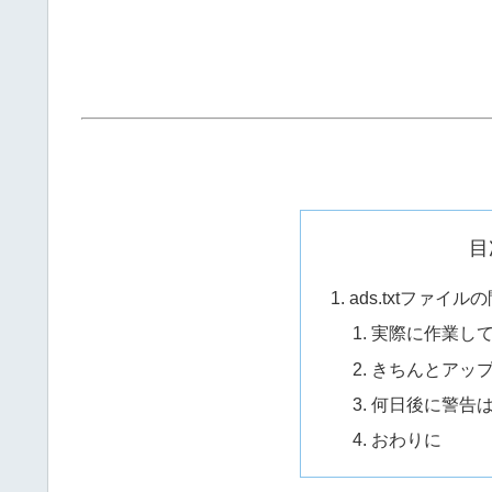
目
ads.txtファイ
実際に作業し
きちんとアッ
何日後に警告
おわりに