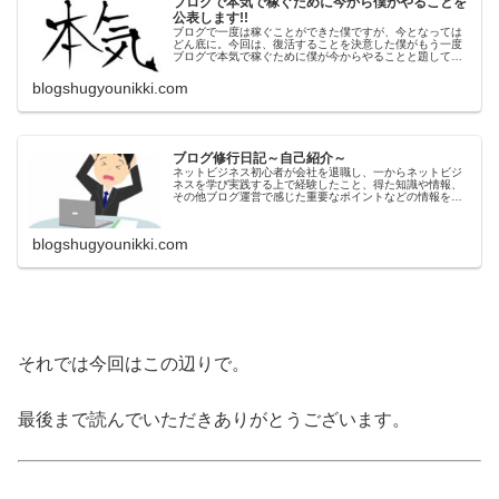
ブログで本気で稼ぐために今から僕がやることを
公表します!!
ブログで一度は稼ぐことができた僕ですが、今となっては
どん底に。今回は、復活することを決意した僕がもう一度
ブログで本気で稼ぐために僕が今からやることと題して、
僕なりの本気の取り組み方や、このブログの向かう方向性
などのお話をさせていこうと思います。
blogshugyounikki.com
ブログ修行日記～自己紹介～
ネットビジネス初心者が会社を退職し、一からネットビジ
ネスを学び実践する上で経験したこと、得た知識や情報、
その他ブログ運営で感じた重要なポイントなどの情報を発
信しています。自由に生きていきたいという夢を叶えるた
めに、今日も記事を書いています。
blogshugyounikki.com
それでは今回はこの辺りで。
最後まで読んでいただきありがとうございます。